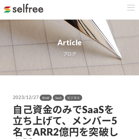
Article
ブログ
2023/12/27
BtoB
SaaS
ビジネス
自己資金のみでSaaSを
立ち上げて、メンバー5
名でARR2億円を突破し