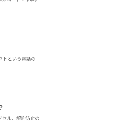
ネクトという電話の
？
プセル、解約防止の