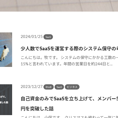
2024/01/25
SaaS
少人数でSaaSを運営する際のシステム保守の
こんにちは。牧です。 システムの保守にかかる工数の
15%と言われています。年間の営業日を約244日と...
2023/12/27
BtoB
SaaS
ビジネス
自己資金のみでSaaSを立ち上げて、メンバー5
円を突破した話
こんにちは、小俣です。 クリスマスも終わって一気に