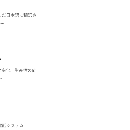
まだ日本語に翻訳さ
.
？
効率化、生産性の向
.
電話システム