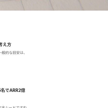
考え方
一般的な目安は、
名でARR2億
年末ムードですね。